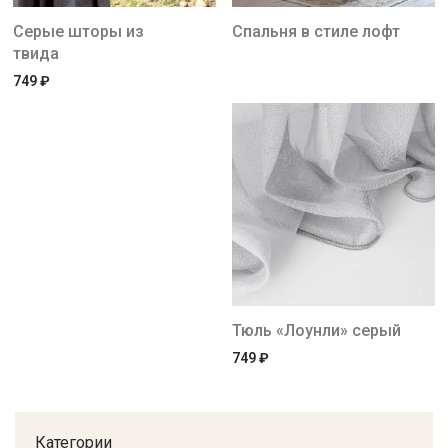
Серые шторы из
Спальня в стиле лофт
твида
749
₽
Тюль «Лоунли» серый
749
₽
Категории