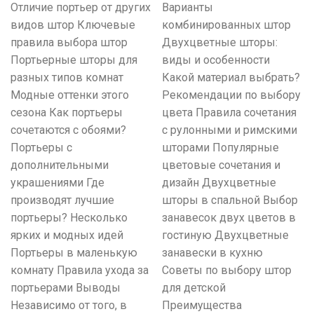
Отличие портьер от других
Варианты
видов штор Ключевые
комбинированных штор
правила выбора штор
Двухцветные шторы:
Портьерные шторы для
виды и особенности
разных типов комнат
Какой материал выбрать?
Модные оттенки этого
Рекомендации по выбору
сезона Как портьеры
цвета Правила сочетания
сочетаются с обоями?
с рулонными и римскими
Портьеры с
шторами Популярные
дополнительными
цветовые сочетания и
украшениями Где
дизайн Двухцветные
производят лучшие
шторы в спальной Выбор
портьеры? Несколько
занавесок двух цветов в
ярких и модных идей
гостиную Двухцветные
Портьеры в маленькую
занавески в кухню
комнату Правила ухода за
Советы по выбору штор
портьерами Выводы
для детской
Независимо от того, в
Преимущества