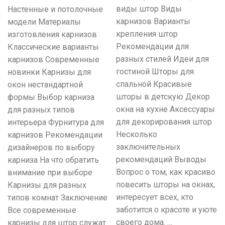
виды штор Виды
Настенные и потолочные
карнизов Варианты
модели Материалы
крепления штор
изготовления карнизов
Рекомендации для
Классические варианты
разных стилей Идеи для
карнизов Современные
гостиной Шторы для
новинки Карнизы для
спальной Красивые
окон нестандартной
шторы в детскую Декор
формы Выбор карниза
окна на кухне Аксессуары
для разных типов
для декорирования штор
интерьера Фурнитура для
Несколько
карнизов Рекомендации
заключительных
дизайнеров по выбору
рекомендаций Выводы
карниза На что обратить
Вопрос о том, как красиво
внимание при выборе
повесить шторы на окнах,
Карнизы для разных
интересует всех, кто
типов комнат Заключение
заботится о красоте и уюте
Все современные
своего дома. …
карнизы для штор служат